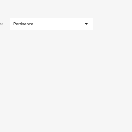

ar :
Pertinence