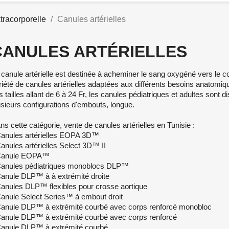
tracorporelle
Canules artérielles
CANULES ARTÉRIELLES
 canule artérielle est destinée à acheminer le sang oxygéné vers le
riété de canules artérielles adaptées aux différents besoins anatomi
s tailles allant de 6 à 24 Fr, les canules pédiatriques et adultes sont 
usieurs configurations d'embouts, longue.
ns cette catégorie, vente de canules artérielles en Tunisie :
Canules artérielles EOPA 3D™
Canules artérielles Select 3D™ II
Canule EOPA™
Canules pédiatriques monoblocs DLP™
Canule DLP™ à à extrémité droite
Canules DLP™ flexibles pour crosse aortique
Canule Select Series™ à embout droit
Canule DLP™ à extrémité courbé avec corps renforcé monobloc
Canule DLP™ à extrémité courbé avec corps renforcé
Canule DLP™ à extrémité courbé