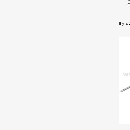
- 
Il y a