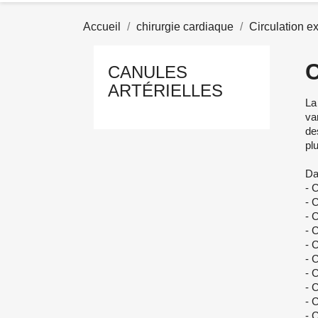
Accueil
chirurgie cardiaque
Circulation ex
CANULES
ARTÉRIELLES
La
va
de
pl
Da
- 
- 
- 
- 
- 
- 
- 
- 
- 
- 