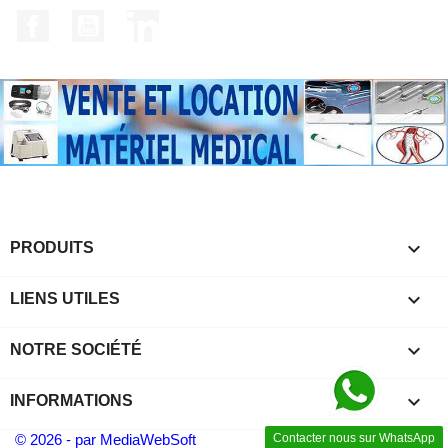
Facebook
YouTube
LinkedIn

PRODUITS

LIENS UTILES

NOTRE SOCIÉTÉ
keyboard_arrow_down
INFORMATIONS
© 2026 - par MediaWebSoft
Contacter nous sur WhatsApp