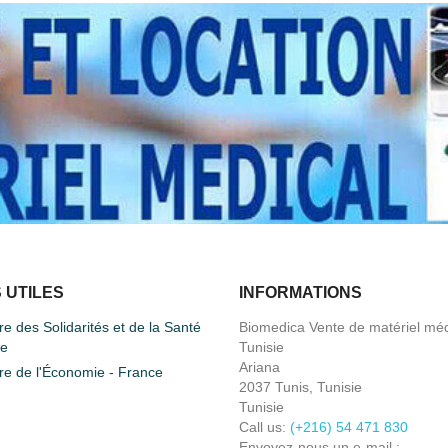
 UTILES
INFORMATIONS
re des Solidarités et de la Santé
Biomedica Vente de matériel méd
ce
Tunisie
Ariana
re de l'Économie - France
2037 Tunis, Tunisie
Tunisie
Call us:
(+216) 54 471 830
Envoyez-nous un e-mail :