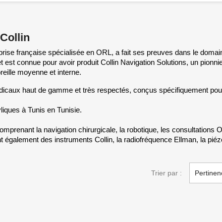
Collin
rise française spécialisée en ORL, a fait ses preuves dans le domaine
et est connue pour avoir produit Collin Navigation Solutions, un pion
oreille moyenne et interne.
 médicaux haut de gamme et très respectés, conçus spécifiquement po
liques à Tunis en Tunisie.
enant la navigation chirurgicale, la robotique, les consultations ORL
sent également des instruments Collin, la radiofréquence Ellman, la pié
Trier par :
Pertinen