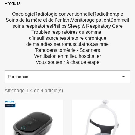
Produits
Oncologie
Radiologie conventionnelle
Radiothérapie
Soins de la mère et de l’enfant
Monitorage patient
Sommeil
soins respiratoires
Philips Sleep & Respiratory Care
Troubles respiratoires du sommeil
d’insuffisance respiratoire chronique
de maladies neuromusculaires,
asthme
Tomodensitométrie - Scanners
Ventilation en milieu hospitalier
Vous soutenir à chaque étape

Pertinence
Affichage 1-4 de 4 article(s)