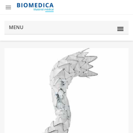

MENU