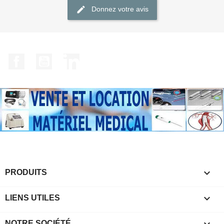
Donnez votre avis
Facebook
YouTube
LinkedIn

PRODUITS

LIENS UTILES

NOTRE SOCIÉTÉ