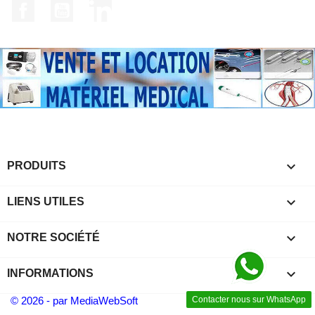
Facebook
YouTube
LinkedIn

PRODUITS

LIENS UTILES

NOTRE SOCIÉTÉ
keyboard_arrow_down
INFORMATIONS
Contacter nous sur WhatsApp
© 2026 - par MediaWebSoft