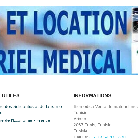
 UTILES
INFORMATIONS
re des Solidarités et de la Santé
Biomedica Vente de matériel méd
ce
Tunisie
Ariana
re de l'Économie - France
2037 Tunis, Tunisie
Tunisie
Call us:
(+216) 54 471 830