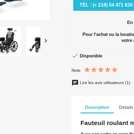
TÉL : (+ 216) 54 471 830
En
Pour l'achat ou la locat

votre

Disponible
Note
Lire les avis utilisateurs (1)
Description
Détails
Fauteuil roulant 
Avec son cadre en acier th