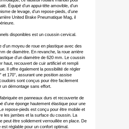
galé. Équipé d'un appui-tête amovible, d'un
nisme de levage, d'un repose-pieds, d'une
arrière United Brake Pneumatique Mag, il
érieure.
nels disponibles est un coussin cervical.
ée d'un moyeu de roue en plastique avec des
 de diamètre. En revanche, la roue arrière
plastique d'un diamètre de 620 mm. Le coussin
 haut, recouvert de cuir artificiel et rempli
. Il offre également la possibilité de régler
° et 170°, assurant une position assise
ccoudoirs sont conçus pour être facilement
r un démontage sans effort.
 fabriquée en panneaux durs et recouverte de
uipé d'une éponge hautement élastique pour une
Le repose-pieds est conçu pour être mobile et
re les jambes et la surface du coussin. La
le peut être solidement verrouillée en place. De
e est réglable pour un confort optimal.