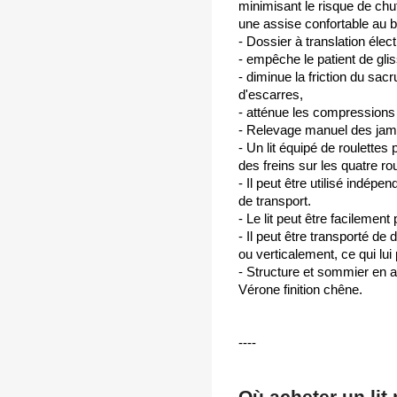
minimisant le risque de chu
une assise confortable au bo
- Dossier à translation élect
- empêche le patient de gliss
- diminue la friction du sac
d'escarres,
- atténue les compressions 
- Relevage manuel des jam
- Un lit équipé de roulettes
des freins sur les quatre rou
- Il peut être utilisé indé
de transport.
- Le lit peut être facilement p
- Il peut être transporté de
ou verticalement, ce qui lui
- Structure et sommier en ac
Vérone finition chêne.
----
Où acheter un lit