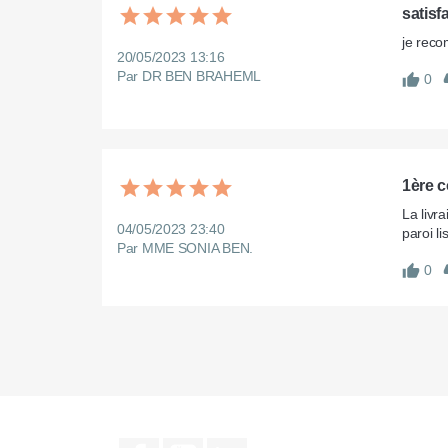
satisf
je rec
20/05/2023 13:16
Par DR BEN BRAHEML
0
1ère 
La livr
04/05/2023 23:40
paroi l
Par MME SONIA BEN.
0
Facebook
YouTube
LinkedIn