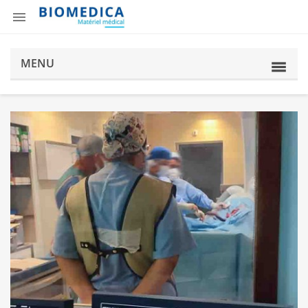

MENU