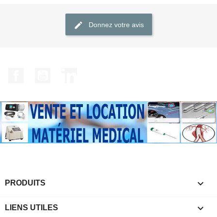
Donnez votre avis
Facebook
YouTube
LinkedIn

PRODUITS

LIENS UTILES