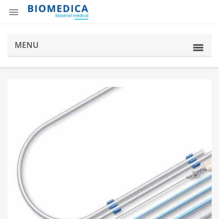

MENU