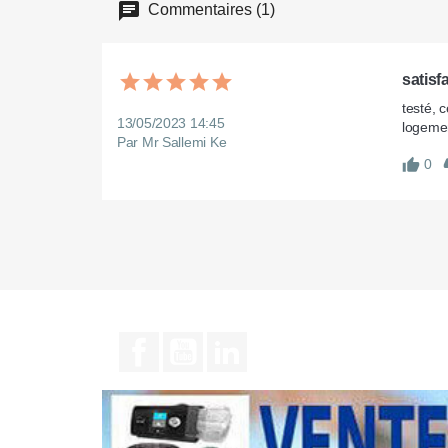
Commentaires (1)
satisf
testé, 
13/05/2023 14:45
logemen
Par Mr Sallemi Ke
0
Facebook
YouTube
LinkedIn