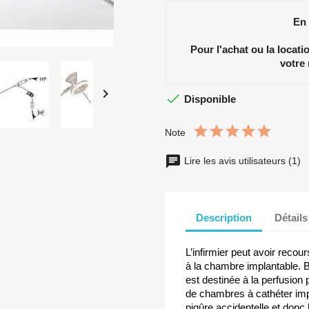
En
Pour l'achat ou la locat
votre


Disponible
Note
Lire les avis utilisateurs (1)
Description
Détails
L’infirmier peut avoir recour
à la chambre implantable. B
est destinée à la perfusion 
de chambres à cathéter impl
piqûre accidentelle et donc