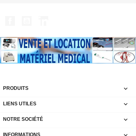
Facebook
YouTube
LinkedIn

PRODUITS

LIENS UTILES

NOTRE SOCIÉTÉ
keyboard_arrow_down
INFORMATIONS