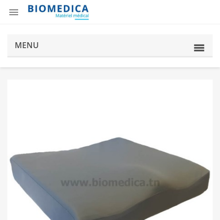

MENU