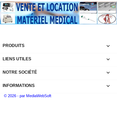

PRODUITS

LIENS UTILES

NOTRE SOCIÉTÉ
keyboard_arrow_down
INFORMATIONS
© 2026 - par MediaWebSoft