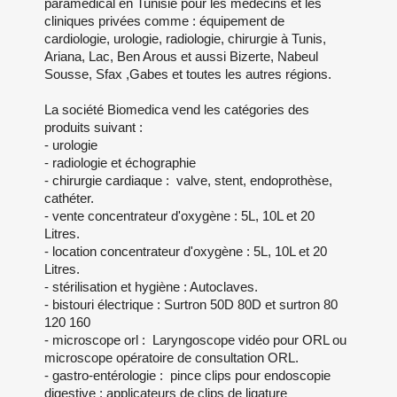
paramédical en Tunisie pour les médecins et les
cliniques privées comme : équipement de
cardiologie, urologie, radiologie, chirurgie à Tunis,
Ariana, Lac, Ben Arous et aussi Bizerte, Nabeul
Sousse, Sfax ,Gabes et toutes les autres régions.
La société Biomedica vend les catégories des
produits suivant :
- urologie
- radiologie et échographie
- chirurgie cardiaque : valve, stent, endoprothèse,
cathéter.
- vente concentrateur d'oxygène : 5L, 10L et 20
Litres.
- location concentrateur d'oxygène : 5L, 10L et 20
Litres.
- stérilisation et hygiène : Autoclaves.
- bistouri électrique : Surtron 50D 80D et surtron 80
120 160
- microscope orl : Laryngoscope vidéo pour ORL ou
microscope opératoire de consultation ORL.
- gastro-entérologie : pince clips pour endoscopie
digestive : applicateurs de clips de ligature